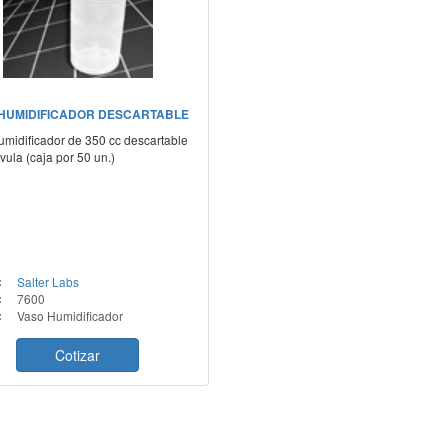
HUMIDIFICADOR DESCARTABLE
umidificador de 350 cc descartable
vula (caja por 50 un.)
:
Salter Labs
:
7600
:
Vaso Humidificador
Cotizar