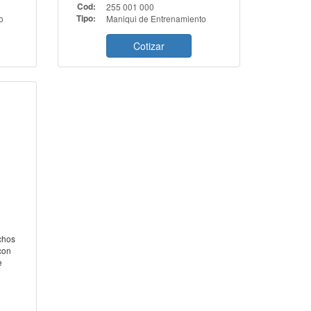
Cod:
255 001 000
o
Tipo:
Maniqui de Entrenamiento
Cotizar
chos
con
e