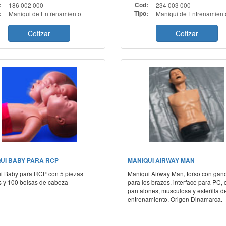
:
186 002 000
Cod:
234 003 000
:
Maniqui de Entrenamiento
Tipo:
Maniqui de Entrenamient
Cotizar
Cotizar
UI BABY PARA RCP
MANIQUI AIRWAY MAN
i Baby para RCP con 5 piezas
Maniqui Airway Man, torso con gan
s y 100 bolsas de cabeza
para los brazos, interface para PC, 
pantalones, musculosa y esterilla d
entrenamiento. Origen Dinamarca.