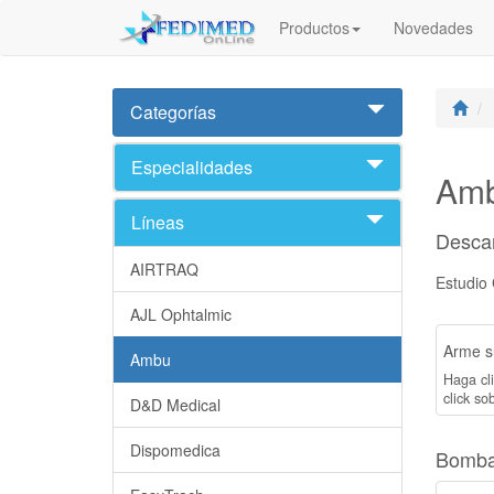
Productos
Novedades
Categorías
Especialidades
Am
Líneas
Desca
AIRTRAQ
Estudio 
AJL Ophtalmic
Arme su
Ambu
Haga cli
click sob
D&D Medical
Dispomedica
Bomba