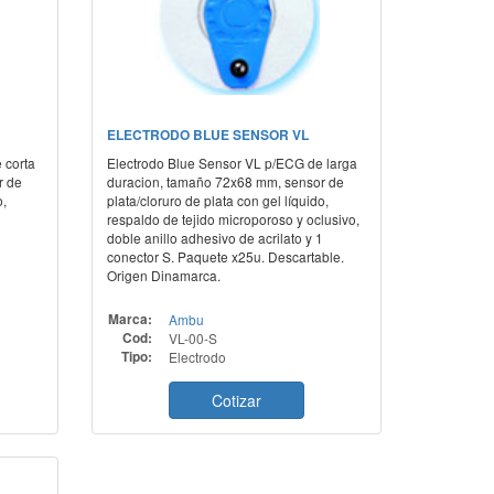
ELECTRODO BLUE SENSOR VL
 corta
Electrodo Blue Sensor VL p/ECG de larga
r de
duracion, tamaño 72x68 mm, sensor de
o,
plata/cloruro de plata con gel líquido,
o
respaldo de tejido microporoso y oclusivo,
doble anillo adhesivo de acrilato y 1
conector S. Paquete x25u. Descartable.
Origen Dinamarca.
Marca:
Ambu
Cod:
VL-00-S
Tipo:
Electrodo
Cotizar