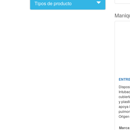
Tipos de producto
Maniqu
ENTRE
Disposi
Intuba
cubiert
y plas
apoya l
pulmone
Origen
Marca