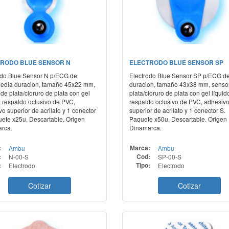
RODO BLUE SENSOR N
ELECTRODO BLUE SENSOR SP
odo Blue Sensor N p/ECG de
Electrodo Blue Sensor SP p/ECG de
media duracion, tamaño 45x22 mm,
duracion, tamaño 43x38 mm, senso
de plata/cloruro de plata con gel
plata/cloruro de plata con gel líquid
, respaldo oclusivo de PVC,
respaldo oclusivo de PVC, adhesiv
o superior de acrilato y 1 conector
superior de acrilato y 1 conector S.
uete x25u. Descartable. Origen
Paquete x50u. Descartable. Origen
rca.
Dinamarca.
:
Ambu
Marca:
Ambu
:
N-00-S
Cod:
SP-00-S
:
Electrodo
Tipo:
Electrodo
Cotizar
Cotizar