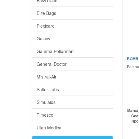
EasyTrach
Elite Bags
Flexicare
Galaxy
Gamma Poliuretani
BOMBA
General Doctor
Bomba
Mistral-Air
Salter Labs
Simulaids
Marca
Timesco
Cod
Tipo
Utah Medical