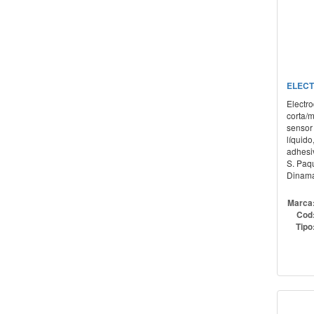
ELECT
Electr
corta/
sensor 
líquido
adhesiv
S. Paq
Dinama
Marca
Cod
Tipo